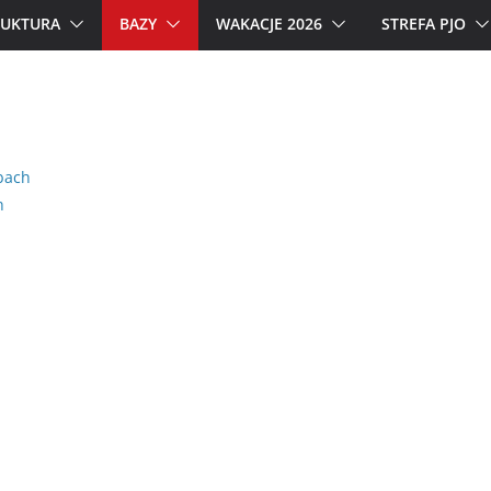
RUKTURA
BAZY
WAKACJE 2026
STREFA PJO
bach
h