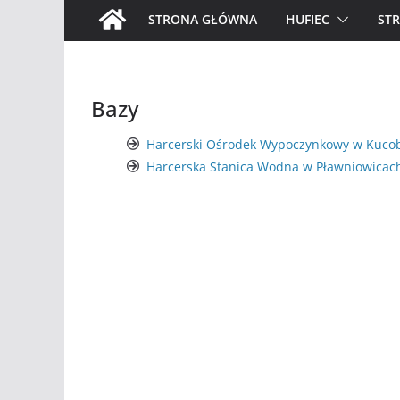
STRONA GŁÓWNA
HUFIEC
ST
Bazy
Harcerski Ośrodek Wypoczynkowy w Kuco
Harcerska Stanica Wodna w Pławniowicac