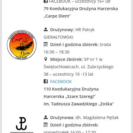
FACEBOOK – uczestnicy 16+ lat
79 Koedukacyjna Drużyna Harcerska
„Carpe Diem”
Drużynowy:
HR Patryk
GIERAŁTOWSKI
Dzień i godzina zbiórek:
środa
16:30 – 18:30
Miejsce zbiórek:
SP nr 1 w
Świętochłowicach, ul. Zubrzyckiego
38 – uczestnicy 10 -13 lat
FACEBOOK
110 Koedukacyjna Drużyna
Harcerska „Szare Szeregi”
im. Tadeusza Zawadzkiego „Zośka”
Drużynowa:
dh. Magdalena Pętlak
Dzień i godzina zbiórek:
poniedziałek 16:00 – 17:30