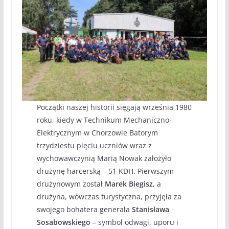
Początki naszej historii sięgają września 1980
roku, kiedy w Technikum Mechaniczno-
Elektrycznym w Chorzowie Batorym
trzydziestu pięciu uczniów wraz z
wychowawczynią Marią Nowak założyło
drużynę harcerską – 51 KDH. Pierwszym
drużynowym został
Marek Biegisz
, a
drużyna, wówczas turystyczna, przyjęła za
swojego bohatera generała
Stanisława
Sosabowskiego
– symbol odwagi, uporu i