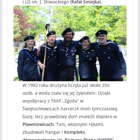
I LO im. J. Słowackiego (
Rafał Śmiejka
).
W 1992 roku drużyna liczyła już około 250
osób, a woda stała się jej żywiołem. Dzięki
współpracy z TKKF „Zgoda” w
Świętochłowicach harcerze mieli tymczasową
bazę, lecz prawdziwy dom znaleźli dopiero w
Pławniowicach
. Tam, własnymi rękami,
zbudowali hangar i
Kompleks
Wypoczynkowy im. Romana Ptoka (KWIRP)
–