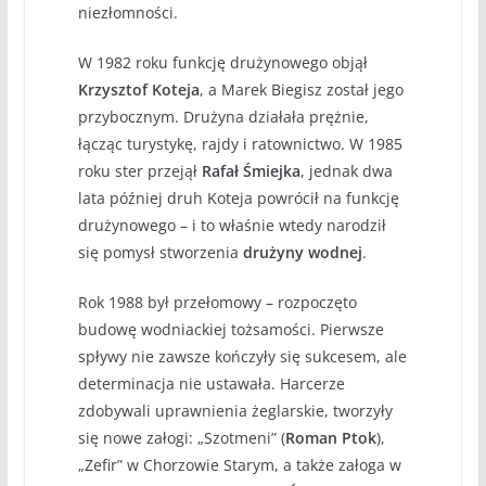
niezłomności.
W 1982 roku funkcję drużynowego objął
Krzysztof Koteja
, a Marek Biegisz został jego
przybocznym. Drużyna działała prężnie,
łącząc turystykę, rajdy i ratownictwo. W 1985
roku ster przejął
Rafał Śmiejka
, jednak dwa
lata później druh Koteja powrócił na funkcję
drużynowego – i to właśnie wtedy narodził
się pomysł stworzenia
drużyny wodnej
.
Rok 1988 był przełomowy – rozpoczęto
budowę wodniackiej tożsamości. Pierwsze
spływy nie zawsze kończyły się sukcesem, ale
determinacja nie ustawała. Harcerze
zdobywali uprawnienia żeglarskie, tworzyły
się nowe załogi: „Szotmeni” (
Roman Ptok
),
„Zefir” w Chorzowie Starym, a także załoga w