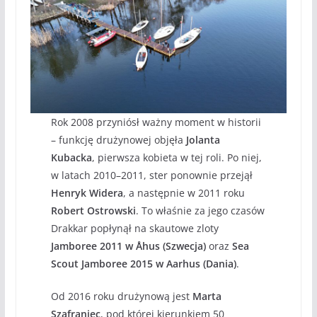
Rok 2008 przyniósł ważny moment w historii
– funkcję drużynowej objęła
Jolanta
Kubacka
, pierwsza kobieta w tej roli. Po niej,
w latach 2010–2011, ster ponownie przejął
Henryk Widera
, a następnie w 2011 roku
Robert Ostrowski
. To właśnie za jego czasów
Drakkar popłynął na skautowe zloty
Jamboree 2011 w Åhus (Szwecja)
oraz
Sea
Scout Jamboree 2015 w Aarhus (Dania)
.
Od 2016 roku drużynową jest
Marta
Szafraniec
, pod której kierunkiem 50